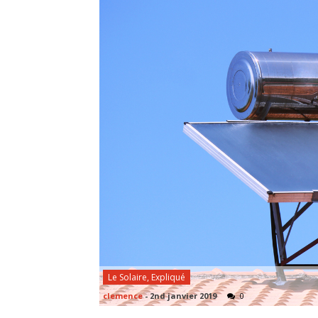
Le Solaire, Expliqué
clemence
-
2nd janvier 2019
0