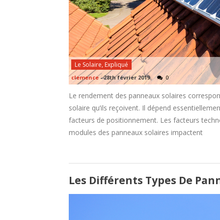
Le Solaire, Expliqué
clemence
-
28th février 2019
0
Le rendement des panneaux solaires correspond 
solaire qu’ils reçoivent. Il dépend essentielleme
facteurs de positionnement. Les facteurs techno
modules des panneaux solaires impactent
Les Différents Types De Pan