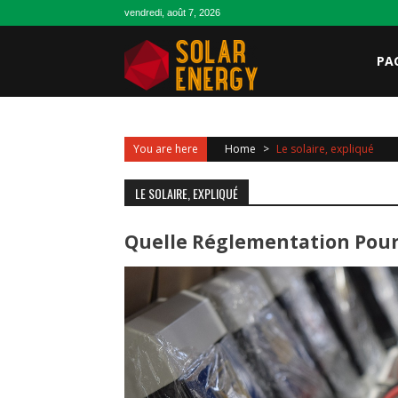
Skip
vendredi, août 7, 2026
to
content
PAG
You are here
Home
>
Le solaire, expliqué
LE SOLAIRE, EXPLIQUÉ
Quelle Réglementation Pour